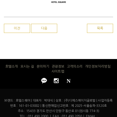
이전
다음
목록
호텔소개
오시는 길
문의하기
관광정보
고객의소리
개인정보처리방침
사이트맵
N
브랜드 : 호텔스퀘어 | 대표자 : 박대식 | 상호 : (주)디에스에이치글로벌 | 사업자등록
번호 : 161-81-03882 | 통신판매업신고번호 : 제 2025-서울송파-3320호
주소 : 15433 경기도 안산시 단원구 동산로 81(원시동 774-3)
TEL : 031 490 2000 ㅣ FAX : 031 490 2050ㅣ EMAIL :