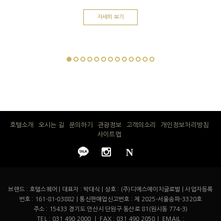
자세히 보기
호텔소개
오시는 길
문의하기
관광정보
고객의소리
개인정보처리방침
사이트맵
N
브랜드 : 호텔스퀘어 | 대표자 : 박대식 | 상호 : (주)디에스에이치글로벌 | 사업자등록
번호 : 161-81-03882 | 통신판매업신고번호 : 제 2025-서울송파-3320호
주소 : 15433 경기도 안산시 단원구 동산로 81(원시동 774-3)
TEL : 031 490 2000 ㅣ FAX : 031 490 2050ㅣ EMAIL :