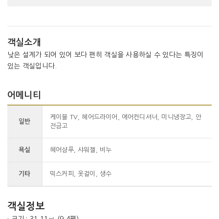
객실소개
낮은 설계가 되어 있어 보다 편히 객실을 사용하실 수 있다는 특징이
있는 객실입니다.
어메니티
케이블 TV, 헤어드라이어, 에어컨디셔너, 미니냉장고, 안
일반
전금고
욕실
헤어샴푸, 샤워젤, 비누
기타
믹스커피, 옷걸이, 생수
객실정보
· 크기 : 31.11㎡ (9.4평)