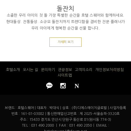
돌잔치
소중한 우리 아이의 첫 돌 가장 특별한 순간을 호텔 스퀘어와 함께하세요.
현대돌상. 전통돌상. 소규모 돌잔치까지 트렌디함을 겸비한 전문 플래너가
우리 아이에게 행복한 순간을 선물 합니다.
자세히 보기
호텔소개
오시는 길
문의하기
관광정보
고객의소리
개인정보처리방침
사이트맵
N
브랜드 : 호텔스퀘어 | 대표자 : 박대식 | 상호 : (주)디에스에이치글로벌 | 사업자등록
번호 : 161-81-03882 | 통신판매업신고번호 : 제 2025-서울송파-3320호
주소 : 15433 경기도 안산시 단원구 동산로 81(원시동 774-3)
TEL : 031 490 2000 ㅣ FAX : 031 490 2050ㅣ EMAIL :